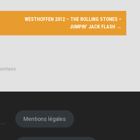
WESTHOFFEN 2012 – THE ROLLING STONES –
JUMPIN’ JACK FLASH
→
entaire.
Mentions légales