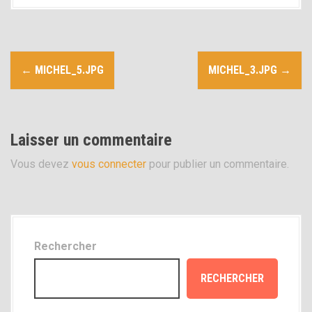
i
p
a
N
l
←
MICHEL_5.JPG
MICHEL_3.JPG
→
a
v
Laisser un commentaire
i
Vous devez
vous connecter
pour publier un commentaire.
g
a
t
i
Rechercher
o
RECHERCHER
n