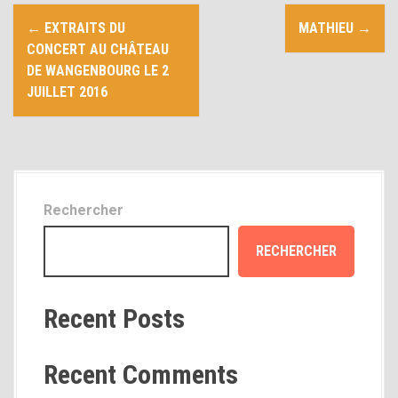
N
i
←
EXTRAITS DU
MATHIEU
→
p
a
CONCERT AU CHÂTEAU
a
DE WANGENBOURG LE 2
v
l
JUILLET 2016
i
g
a
Rechercher
t
RECHERCHER
i
o
Recent Posts
n
d
Recent Comments