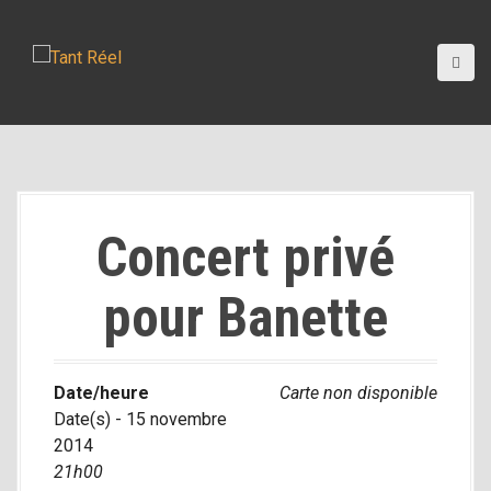
A
l
l
e
r
a
u
c
o
Concert privé
n
t
pour Banette
e
n
u
p
Date/heure
Carte non disponible
r
Date(s) - 15 novembre
i
2014
n
21h00
c