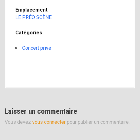
i
Emplacement
p
LE PRÉO SCÈNE
a
l
Catégories
Concert privé
Laisser un commentaire
Vous devez
vous connecter
pour publier un commentaire.