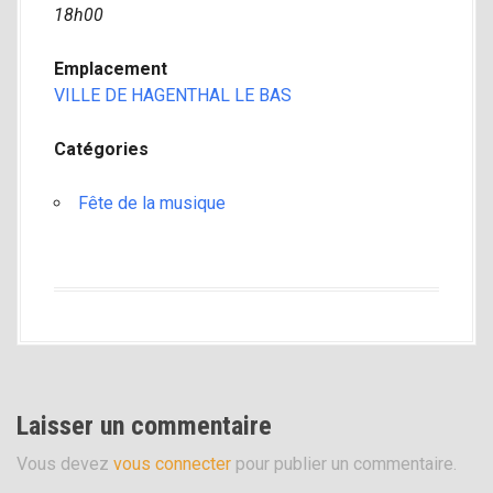
18h00
i
p
Emplacement
a
VILLE DE HAGENTHAL LE BAS
l
Catégories
Fête de la musique
Laisser un commentaire
Vous devez
vous connecter
pour publier un commentaire.