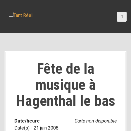
A
l
l
e
r
a
u
c
o
Fête de la
n
t
musique à
e
n
u
Hagenthal le bas
p
r
i
Date/heure
Carte non disponible
n
Date(s) - 21 juin 2008
c