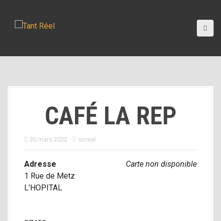
A
l
l
e
r
a
u
c
o
CAFÉ LA REP
n
t
e
30 mars 2022
soreal
n
u
Adresse
Carte non disponible
p
1 Rue de Metz
r
L'HOPITAL
i
n
c