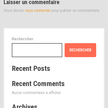
Laisser un commentaire
i
Vous devez
vous connecter
pour publier un commentaire.
g
a
t
i
Rechercher
o
RECHERCHER
n
Recent Posts
d
e
Recent Comments
l
Aucun commentaire à afficher.
'
a
Archives