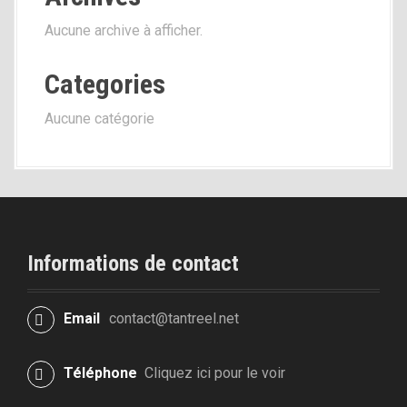
r
Aucune archive à afficher.
t
Categories
i
Aucune catégorie
c
l
e
Informations de contact
Email
contact@tantreel.net
Téléphone
Cliquez ici pour le voir