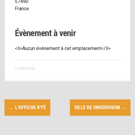
57490
i
France
p
a
l
Évènement à venir
<li>Aucun évènement à cet emplacement</li>
permalien
N
←
L’AFFICHE K’FÉ
VILLE DE UNGERSHEIM
→
a
v