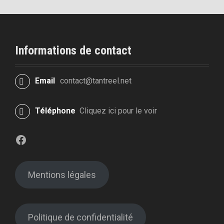
i
p
a
l
Informations de contact
Email
contact@tantreel.net
Téléphone
Cliquez ici pour le voir
Facebook
Mentions légales
Politique de confidentialité